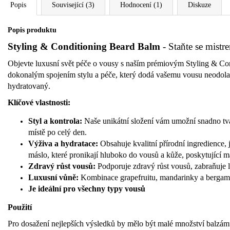
Popis
Související (3)
Hodnocení (1)
Diskuze
Popis produktu
Styling & Conditioning Beard Balm
- Staňte se mistr
Objevte luxusní svět péče o vousy s naším prémiovým Styling & Co
dokonalým spojením stylu a péče, který dodá vašemu vousu neodolat
hydratovaný.
Klíčové vlastnosti:
Styl a kontrola:
Naše unikátní složení vám umožní snadno tva
místě po celý den.
Výživa a hydratace:
Obsahuje kvalitní přírodní ingredience, 
máslo, které pronikají hluboko do vousů a kůže, poskytující m
Zdravý růst vousů:
Podporuje zdravý růst vousů, zabraňuje 
Luxusní vůně:
Kombinace grapefruitu, mandarinky a bergamotu
Je ideální pro všechny typy vousů
Použití
Pro dosažení nejlepších výsledků by mělo být malé množství balzámu