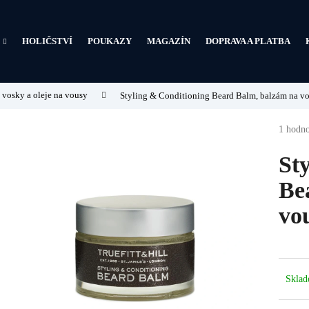
HOLIČSTVÍ
POUKAZY
MAGAZÍN
DOPRAVA A PLATBA
Co potřebujete najít?
 vosky a oleje na vousy
Styling & Conditioning Beard Balm, balzám na v
HLEDAT
Průměr
1 hodno
hodnoc
produkt
St
je
5,0
Be
Doporučujeme
z
5
vo
hvězdič
Skla