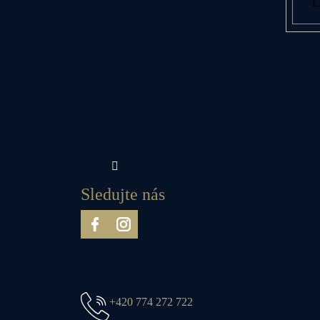
í
Sledovat na Instagramu
Sledujte nás
+420 774 272 722