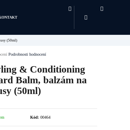
Hledat
Nákupní
košík
Přihlášení
KONTAKT
ousy (50ml)
né
cení
Podrobnosti hodnocení
ení
u
yling & Conditioning
ard Balm, balzám na
usy (50ml)
ek.
dem
Kód:
00464