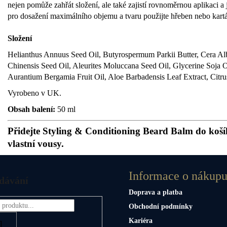
nejen pomůže zahřát složení, ale také zajistí rovnoměrnou aplikaci 
pro dosažení maximálního objemu a tvaru použijte hřeben nebo kart
Složení
Helianthus Annuus Seed Oil, Butyrospermum Parkii Butter, Cera Al
Chinensis Seed Oil, Aleurites Moluccana Seed Oil, Glycerine Soja Oi
Aurantium Bergamia Fruit Oil, Aloe Barbadensis Leaf Extract, Citrus 
Vyrobeno v UK.
Obsah balení:
50 ml
Přidejte Styling & Conditioning Beard Balm do košíku
vlastní vousy.
Informace o nákup
dávání
Doprava a platba
Obchodní podmínky
Kariéra
HLEDAT