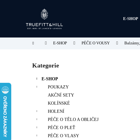
K
Přejít
na
o
obsah
Zpět
Zpět
š
E-SHOP
do
do
í
obchodu
obchodu
k
Domů
E-SHOP
PÉČE O VOUSY
Balzámy,
P
o
Kategorie
Přeskočit
s
kategorie
t
E-SHOP
r
POUKAZY
a
AKČNÍ SETY
n
KOLÍNSKÉ
n
HOLENÍ
í
PÉČE O TĚLO A OBLIČEJ
p
PÉČE O PLEŤ
a
PÉČE O VLASY