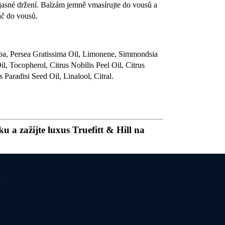
a jasné držení. Balzám jemně vmasírujte do vousů a
áč do vousů.
ba, Persea Gratissima Oil, Limonene, Simmondsia
l, Tocopherol, Citrus Nobilis Peel Oil, Citrus
Paradisi Seed Oil, Linalool, Citral.
 a zažijte luxus Truefitt & Hill na
u