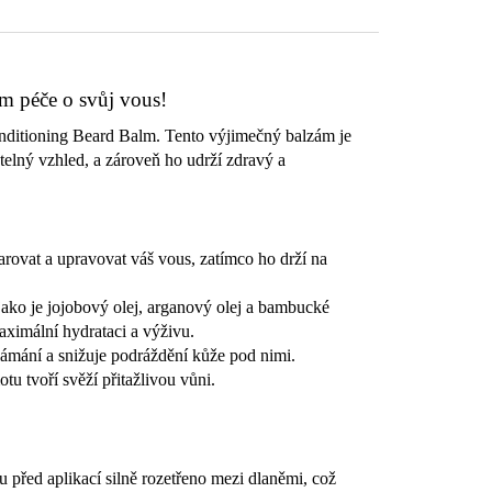
em péče o svůj vous!
nditioning Beard Balm. Tento výjimečný balzám je
elný vzhled, a zároveň ho udrží zdravý a
rovat a upravovat váš vous, zatímco ho drží na
jako je jojobový olej, arganový olej a bambucké
aximální hydrataci a výživu.
lámání a snižuje podráždění kůže pod nimi.
 tvoří svěží přitažlivou vůni.
 před aplikací silně rozetřeno mezi dlaněmi, což