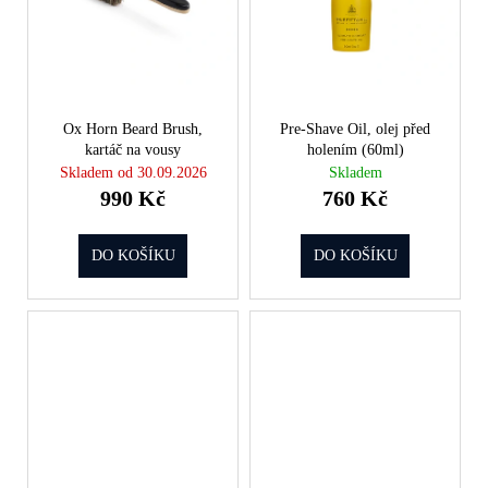
č
u
j
e
m
e
Ox Horn Beard Brush,
Pre-Shave Oil, olej před
kartáč na vousy
holením (60ml)
Skladem od 30.09.2026
Skladem
990 Kč
760 Kč
DO KOŠÍKU
DO KOŠÍKU