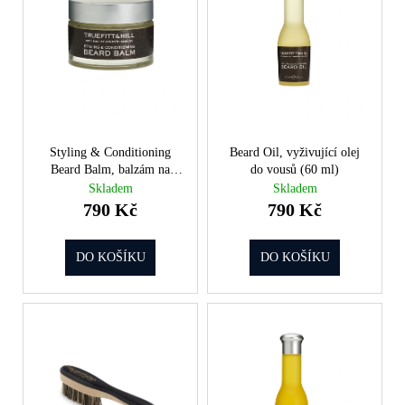
i
a
s
j
p
í
r
t
o
?
d
Styling & Conditioning
Beard Oil, vyživující olej
u
Beard Balm, balzám na
do vousů (60 ml)
k
vousy (50ml)
Skladem
Skladem
t
790 Kč
790 Kč
HLEDAT
ů
DO KOŠÍKU
DO KOŠÍKU
D
o
p
o
r
u