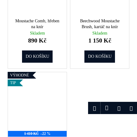
Moustache Comb, hřeben
Beechwood Moustache
na knír
Brush, kartáč na knír
Skladem
Skladem
890 Kč
1 150 Kč
DO KOŠÍKU
DO KOŠÍKU
VÝHODNÉ
TIP
Přihlášení
Hledat
Nákup
M
košík
1 410 KČ
–22 %