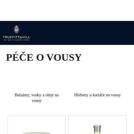
K
Přejít
na
o
obsah
Zpět
Zpět
š
í
C
k
o
p
PÉČE O VOUSY
o
t
ř
e
b
u
Balzámy, vosky a oleje na
Hřebeny a kartáče na vousy
vousy
j
e
V
t
ý
e
p
n