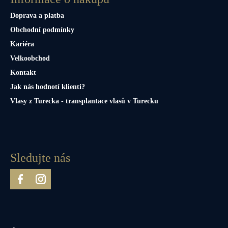
č
u
Doprava a platba
j
Obchodní podmínky
e
Kariéra
m
e
Velkoobchod
Kontakt
Jak nás hodnotí klienti?
Vlasy z Turecka - transplantace vlasů v Turecku
Sledujte nás