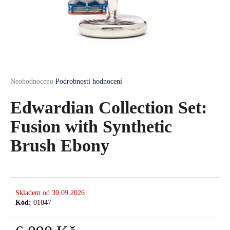
a
j
í
t
?
Průměrné
Neohodnoceno
Podrobnosti hodnocení
hodnocení
produktu
Edwardian Collection Set:
je
HLEDAT
0,0
Fusion with Synthetic
z
5
Brush Ebony
hvězdiček.
D
o
p
Skladem od 30.09.2026
o
Kód:
01047
r
u