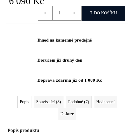
6 090 Kč
č
u
Měrná
DO KOŠÍKU
j
cena:
e
m
e
Ihned na kamenné prodejně
Doručení již druhý den
Doprava zdarma již od 1 000 Kč
Popis
Související (8)
Podobné (7)
Hodnocení
Diskuze
Popis produktu