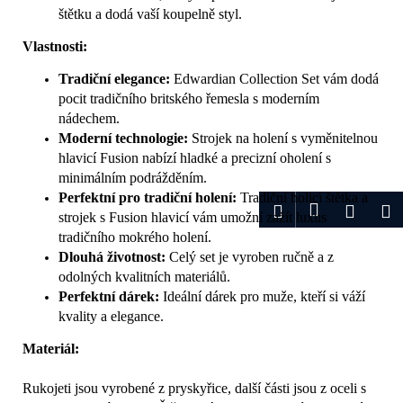
štětku a dodá vaší koupelně styl.
Vlastnosti:
Tradiční elegance:
Edwardian Collection Set vám dodá
pocit tradičního britského řemesla s moderním
nádechem.
Moderní technologie:
Strojek na holení s vyměnitelnou
hlavicí Fusion nabízí hladké a precizní oholení s
minimálním podrážděním.
Perfektní pro tradiční holení:
Tradiční holicí štětka a
Přihlášení
Hledat
Nákup
M
strojek s Fusion hlavicí vám umožní zažít luxus
tradičního mokrého holení.
košík
Dlouhá životnost:
Celý set je vyroben ručně a z
odolných kvalitních materiálů.
Perfektní dárek:
Ideální dárek pro muže, kteří si váží
kvality a elegance.
Materiál:
Rukojeti jsou vyrobené z pryskyřice, další části jsou z oceli s