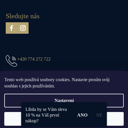
Sledujte nás
+420 774 272 722
prague@truefittandhill.cz
Tento web používá soubory cookies. Nastavte prosím svůj
souhlas s jejich používáním.
Nastavení
Líbila by se Vám sleva
Vytvořil Shoptet
10 % na Váš první
ANO
NE
Souhlasím
Copyright 2026
Truefitt & Hill Prague
. Všechna práva vyhrazena.
nákup?