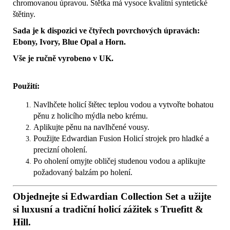
chromovanou úpravou. Štětka má vysoce kvalitní syntetické
štětiny.
Sada je k dispozici ve čtyřech povrchových úpravách:
Ebony, Ivory, Blue Opal a Horn.
Vše je ručně vyrobeno v UK.
Použití:
Navlhčete holicí štětec teplou vodou a vytvořte bohatou
pěnu z holicího mýdla nebo krému.
Aplikujte pěnu na navlhčené vousy.
Použijte Edwardian Fusion Holicí strojek pro hladké a
precizní oholení.
Po oholení omyjte obličej studenou vodou a aplikujte
požadovaný balzám po holení.
Objednejte si Edwardian Collection Set a užijte
si luxusní a tradiční holicí zážitek s Truefitt &
Hill.