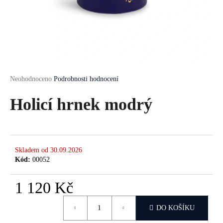
a
j
í
t
?
Průměrné
Neohodnoceno
Podrobnosti hodnocení
hodnocení
produktu
Holicí hrnek modrý
je
HLEDAT
0,0
z
5
hvězdiček.
Skladem od 30.09.2026
D
Kód:
00052
o
p
1 120 Kč
o
Měrná
r
DO KOŠÍKU
cena:
u