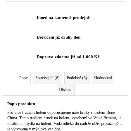
č
u
j
Ihned na kamenné prodejně
e
m
e
Doručení již druhý den
Doprava zdarma již od 1 000 Kč
Popis
Související (8)
Podobné (3)
Hodnocení
Diskuze
Popis produktu
Pro více tradiční holení doporučujeme naše hrnky s hrotem Bone
China. Tento tradiční hrnek na holení, vyrobený ve Velké Británii, je
ideální na mýdla na holení. Voda odtéká do nádrže níže, protože pěna
je vytvořena v mýdlové vaničce.