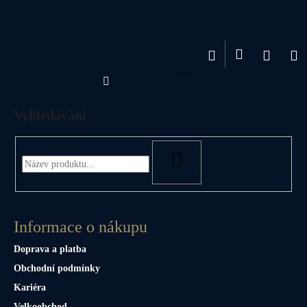
č
u
j
e
Přihlášení
Hledat
Nákup
M
m
Sledovat na Instagramu
e
košík
Vyhledávání
HLEDAT
Informace o nákupu
Doprava a platba
Obchodní podmínky
Kariéra
Velkoobchod