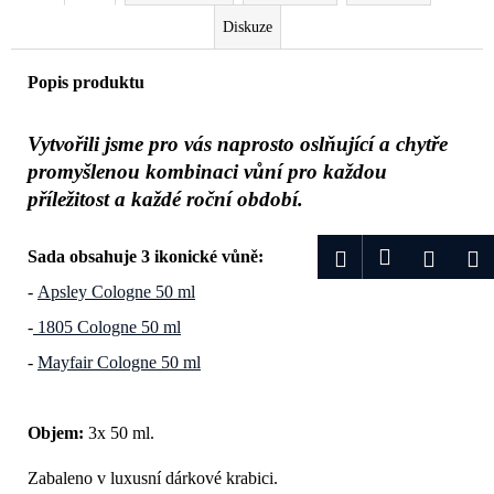
Diskuze
Popis produktu
Vytvořili jsme pro vás naprosto oslňující a chytře
promyšlenou kombinaci vůní pro každou
příležitost a každé roční období.
Přihlášení
Hledat
Nákup
M
Sada obsahuje 3 ikonické vůně:
-
Apsley Cologne 50 ml
košík
-
1805 Cologne 50 ml
-
Mayfair Cologne 50 ml
Objem:
3x 50 ml.
Zabaleno v luxusní dárkové krabici.