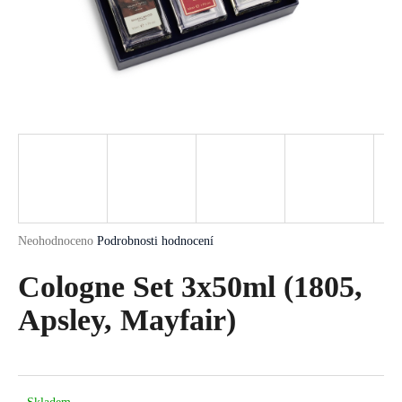
a
j
í
t
?
HLEDAT
Průměrné
Neohodnoceno
Podrobnosti hodnocení
hodnocení
produktu
Cologne Set 3x50ml (1805,
D
je
o
0,0
Apsley, Mayfair)
p
z
5
o
hvězdiček.
r
u