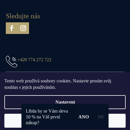
Sledujte nás
+420 774 272 722
prague@truefittandhill.cz
Tento web používá soubory cookies. Nastavte prosím svůj
souhlas s jejich používáním.
Nastavení
Líbila by se Vám sleva
Vytvořil Shoptet
10 % na Váš první
ANO
NE
Souhlasím
Copyright 2026
Truefitt & Hill Prague
. Všechna práva vyhrazena.
nákup?