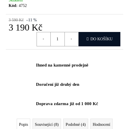
Skladem
č
Kód:
4752
u
j
e
3 590 Kč
–11 %
3 190 Kč
m
e
Měrná
DO KOŠÍKU
cena:
Ihned na kamenné prodejně
Doručení již druhý den
Doprava zdarma již od 1 000 Kč
Popis
Související (8)
Podobné (4)
Hodnocení