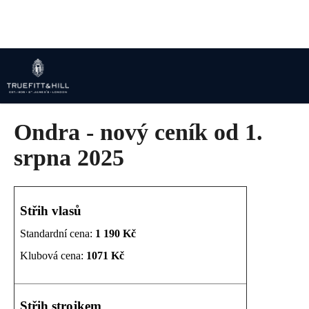
K
Přejít
na
o
obsah
Zpět
Zpět
š
í
C
k
o
p
Ondra - nový ceník od 1.
o
t
srpna 2025
ř
e
b
Střih vlasů
u
Standardní cena:
1 190 Kč
j
e
Klubová cena:
1071 Kč
t
e
Střih strojkem
n