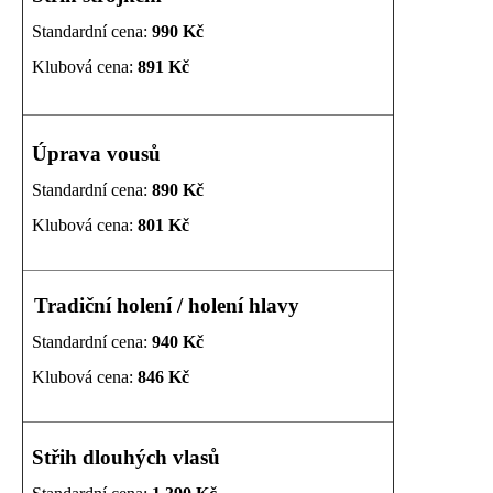
a
Standardní cena:
990 Kč
j
Klubová cena:
891 Kč
í
t
?
Úprava vousů
Standardní cena:
890 Kč
Klubová cena:
801 Kč
HLEDAT
Tradiční holení / holení hlavy
Standardní cena:
940 Kč
D
o
Klubová cena:
846 Kč
p
o
r
Střih dlouhých vlasů
u