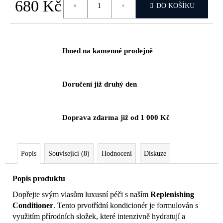
č
680 Kč
DO KOŠÍKU
u
Měrná
j
cena:
e
m
Ihned na kamenné prodejně
e
Doručení již druhý den
Doprava zdarma již od 1 000 Kč
Popis
Související (8)
Hodnocení
Diskuze
Popis produktu
Dopřejte svým vlasům luxusní péči s naším
Replenishing
Conditioner
. Tento prvotřídní kondicionér je formulován s
využitím přírodních složek, které intenzivně hydratují a