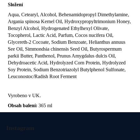
košík
Složení
Aqua, Cetearyl, Alcohol, Behenamidopropyl Dimethylamine,
Argania spinosa Kernel Oil, Hydroxypropyltrimonium Honey,
Benzyl Alcohol, Hydrogenated Ethylhexyl Olivate,
Tocopherol, Lactic Acid, Parfum, Cocos nucifera Oil,
Glycereth-2 Cocoate, Sodium Benzoate, Helianthus annuus
See Oil, Simmondsia chinensis Seed Oil, Butyrospermum
parkii Butter, Panthenol, Prunus Amygdalus dulcis Oil,
Dehydroacetic Acid, Hydrolyzed Corn Protein, Hydrolyzed
Soy Protein, Sodium Benzotriazolyl Butylphenol Sulfonate,
Leuconostoc/Radish Root Ferment
Vyrobeno v UK.
Obsah balení:
365 ml
Z
á
Instagram
p