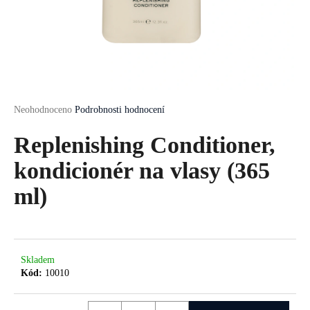
a
j
í
t
?
Průměrné
Neohodnoceno
Podrobnosti hodnocení
hodnocení
produktu
Replenishing Conditioner,
je
HLEDAT
0,0
kondicionér na vlasy (365
z
5
ml)
hvězdiček.
D
o
p
Skladem
o
Kód:
10010
r
u