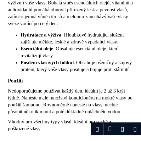
vyživují vaše vlasy. Bohatá směs esenciálních olejů, vitamínů a
antioxidantů pomáhá obnovit přirozený lesk a pevnost vlasů,
zatímco jemná vůně citrusů a melounu zanechávý vaše vlasy
svěže vonící po celý den.
Hydratace a výživa
: Hloubkově hydratující složení
zajišťuje měkké, lesklé a zdravě vypadající vlasy.
Esenciální oleje
: Obsahuje esenciální oleje, které
revitalizují vlasy.
Posílení vlasových folikul
: Obsahuje pšeničný a sojový
protein, který vaše vlasy posiluje a bojuje proti stárnutí.
Použití
Nedoporučujeme používat každý den, ideální je 2 až 3 krýt
týdně. Naneste malé množství kondicionéru na mokré vlasy po
použití šamponu. Rovnoměrně naneste na vlasy, nechte
působit několik minut a poté důkladně opláchněte vodou.
Vhodný pro všechny typy vlasů, ideální pro suché a
Přihlášení
Hledat
Nákup
M
poškozené vlasy.