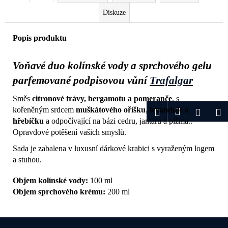
Diskuze
Popis produktu
Voňavé duo kolínské vody a sprchového gelu
parfemované podpisovou vůní
Trafalgar
Směs
citronové trávy, bergamotu a pomeranče
, s
Přihlášení
kořeněným srdcem
muškátového
oříšku
,
levandule
a
Hledat
Nákup
M
hřebíčku
a odpočívající na bázi cedru, jantaru a pižma..
Opravdové potěšení vašich smyslů.
košík
Sada je zabalena v luxusní dárkové krabici s vyraženým logem
a stuhou.
Objem kolínské vody:
100 ml
Objem sprchového krému:
200 ml
Z