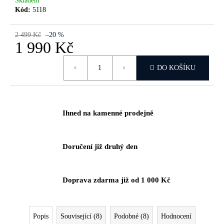
Skladem
č
Kód:
5118
u
j
e
2 499 Kč
–20 %
1 990 Kč
m
e
Měrná
DO KOŠÍKU
cena:
Ihned na kamenné prodejně
Doručení již druhý den
Doprava zdarma již od 1 000 Kč
Popis
Související (8)
Podobné (8)
Hodnocení