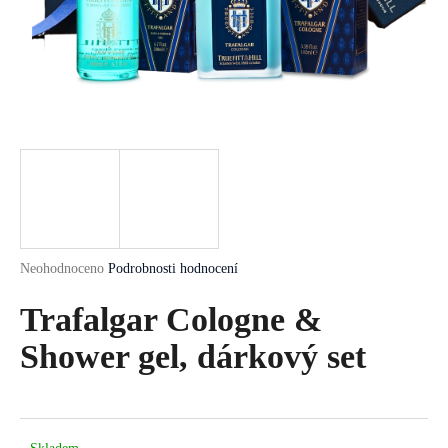
a
j
í
t
?
HLEDAT
Průměrné
Neohodnoceno
Podrobnosti hodnocení
hodnocení
produktu
Trafalgar Cologne &
D
je
o
0,0
Shower gel, dárkový set
p
z
5
o
hvězdiček.
r
u