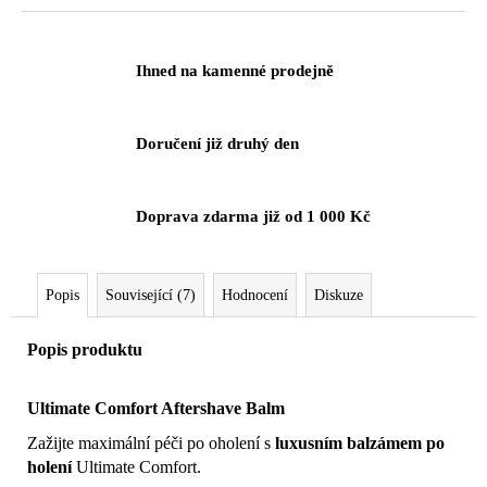
č
cena:
u
j
Ihned na kamenné prodejně
e
m
e
Doručení již druhý den
Doprava zdarma již od 1 000 Kč
Popis
Související (7)
Hodnocení
Diskuze
Popis produktu
Ultimate Comfort Aftershave Balm
Zažijte maximální péči po oholení s
luxusním balzámem po
holení
Ultimate Comfort.