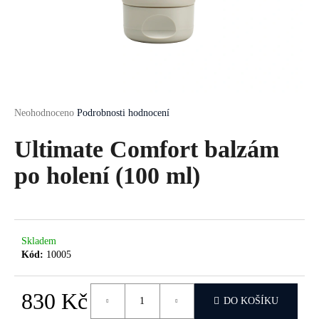
a
j
í
t
?
Průměrné
Neohodnoceno
Podrobnosti hodnocení
hodnocení
produktu
Ultimate Comfort balzám
je
HLEDAT
0,0
po holení (100 ml)
z
5
hvězdiček.
D
Skladem
o
Kód:
10005
p
o
r
830 Kč
DO KOŠÍKU
u
Měrná