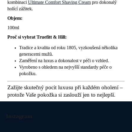
kombinaci
Ultimate Comfort Shaving Cream
pro dokonalý
holící zážitek.
Objem:
100ml
Proč si vybrat Truefitt & Hill:
Tradice a kvalita od roku 1805, vyzkoušená několika
generacemi mužů.
Zaměření na luxus a dokonalost v péči o vzhled.
Vyrobeno s ohledem na nejvyšší standardy péče o
pokožku.
Zažijte skutečný pocit luxusu při každém oholení –
protože Vaše pokožka si zaslouží jen to nejlepší.
Z
á
Instagram
p
a