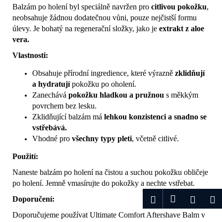
Balzám po holení byl speciálně navržen pro
citlivou pokožku
,
neobsahuje žádnou dodatečnou vůni, pouze nejčistší formu
úlevy. Je bohatý na regenerační složky, jako je
extrakt z aloe
vera.
Vlastnosti:
Obsahuje přírodní ingredience, které výrazně
zklidňují
a
hydratují
pokožku po oholení.
Zanechává
pokožku
hladkou
a pružnou
s měkkým
povrchem bez lesku.
Zklidňující balzám má
lehkou konzistenci a snadno se
vstřebává.
Vhodné pro
všechny typy pleti
, včetně citlivé.
Použití:
Naneste balzám po holení na čistou a suchou pokožku obličeje
po holení. Jemně vmasírujte do pokožky a nechte vstřebat.
Přihlášení
Hledat
Nákup
M
Doporučení:
Doporučujeme používat Ultimate Comfort Aftershave Balm v
košík