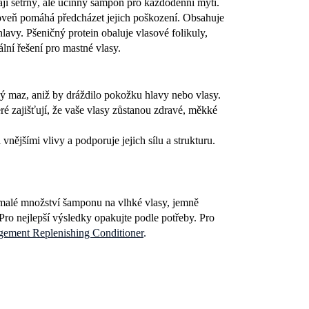
ají šetrný, ale účinný šampon pro každodenní mytí.
oveň pomáhá předcházet jejich poškození. Obsahuje
lavy. Pšeničný protein obaluje vlasové folikuly,
lní řešení pro mastné vlasy.
ný maz, aniž by dráždilo pokožku hlavy nebo vlasy.
ré zajišťují, že vaše vlasy zůstanou zdravé, měkké
nějšími vlivy a podporuje jejich sílu a strukturu.
 malé množství šamponu na vlhké vlasy, jemně
Pro nejlepší výsledky opakujte podle potřeby. Pro
ement Replenishing Conditioner
.