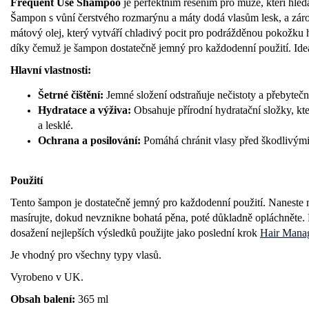
Frequent Use Shampoo
je perfektním řešením pro muže, kteří hled
Šampon s vůní čerstvého rozmarýnu a máty dodá vlasům lesk, a zár
mátový olej, který vytváří chladivý pocit pro podrážděnou pokožku h
díky čemuž je šampon dostatečně jemný pro každodenní použití. Ideá
Hlavní vlastnosti:
Šetrné čištění:
Jemné složení odstraňuje nečistoty a přebyteč
Hydratace a výživa:
Obsahuje přírodní hydratační složky, kte
a lesklé.
Ochrana a posilování:
Pomáhá chránit vlasy před škodlivými v
Použití
Tento šampon je dostatečně jemný pro každodenní použití. Naneste
masírujte, dokud nevznikne bohatá pěna, poté důkladně opláchněte. 
dosažení nejlepších výsledků použijte jako poslední krok
Hair Manag
Je vhodný pro všechny typy vlasů.
Vyrobeno v UK.
Obsah balení:
365 ml