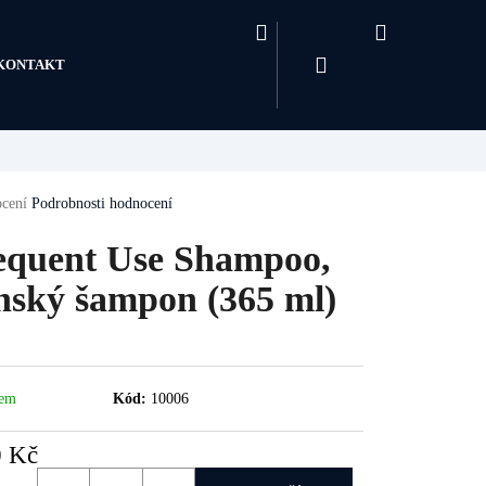
Hledat
Nákupní
košík
Přihlášení
KONTAKT
né
cení
Podrobnosti hodnocení
ení
u
equent Use Shampoo,
nský šampon (365 ml)
ek.
dem
Kód:
10006
0 Kč
á