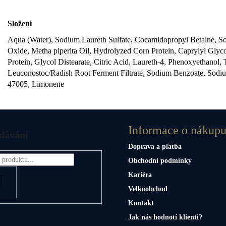
Složení
Aqua (Water), Sodium Laureth Sulfate, Cocamidopropyl Betaine, S
Oxide, Metha piperita Oil, Hydrolyzed Corn Protein, Caprylyl Gly
Protein, Glycol Distearate, Citric Acid, Laureth-4, Phenoxyethano
Leuconostoc/Radish Root Ferment Filtrate, Sodium Benzoate, Sodi
47005, Limonene
Informace o nákup
dávání
Doprava a platba
Obchodní podmínky
Kariéra
HLEDAT
Velkoobchod
Kontakt
Jak nás hodnotí klienti?