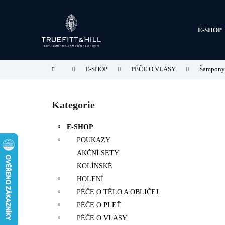
K
Přejít
na
o
obsah
Zpět
Zpět
š
E-SHOP
do
do
í
obchodu
obchodu
k
Domů
E-SHOP
PÉČE O VLASY
Šampony 
P
o
Kategorie
Přeskočit
s
kategorie
t
E-SHOP
r
POUKAZY
a
AKČNÍ SETY
n
KOLÍNSKÉ
n
HOLENÍ
í
PÉČE O TĚLO A OBLIČEJ
p
PÉČE O PLEŤ
a
PÉČE O VLASY