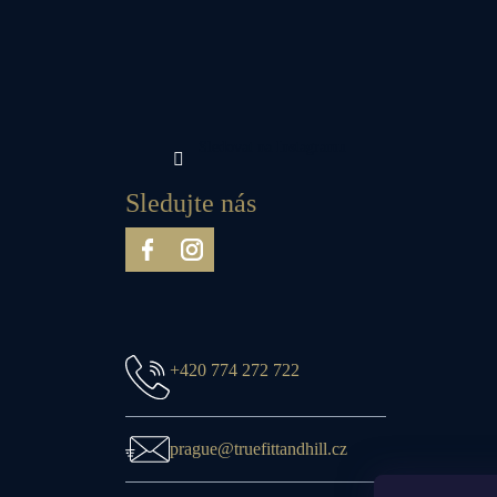
Sledovat na Instagramu
Sledujte nás
+420 774 272 722
prague@truefittandhill.cz