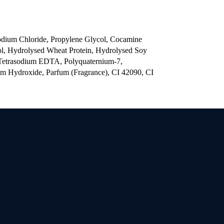
odium Chloride, Propylene Glycol, Cocamine
col, Hydrolysed Wheat Protein, Hydrolysed Soy
l, Tetrasodium EDTA, Polyquaternium-7,
um Hydroxide, Parfum (Fragrance), CI 42090, CI
u