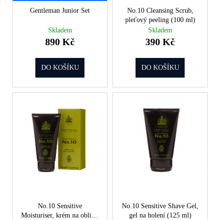
d
a
Gentleman Junior Set
No.10 Cleansing Scrub,
u
pleťový peeling (100 ml)
j
k
Skladem
Skladem
í
t
890 Kč
390 Kč
t
ů
?
DO KOŠÍKU
DO KOŠÍKU
HLEDAT
D
o
p
o
r
No.10 Sensitive
No.10 Sensitive Shave Gel,
u
Moisturiser, krém na obličej
gel na holení (125 ml)