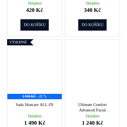
č
(75 ml)
Skladem
Skladem
u
420 Kč
340 Kč
j
e
DO KOŠÍKU
DO KOŠÍKU
m
e
VÝHODNÉ
1 910 KČ
–21 %
Sada Skincare ALL-IN
Ultimate Comfort
Advanced Facial
Moisturiser, krém na obličej
Skladem
Skladem
(100 ml)
1 490 Kč
1 240 Kč