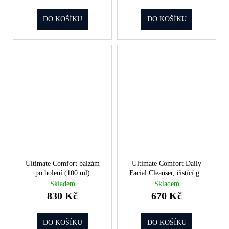
DO KOŠÍKU
DO KOŠÍKU
Ultimate Comfort balzám
Ultimate Comfort Daily
po holení (100 ml)
Facial Cleanser, čistící gel
na obličej (100 ml)
Skladem
Skladem
830 Kč
670 Kč
DO KOŠÍKU
DO KOŠÍKU