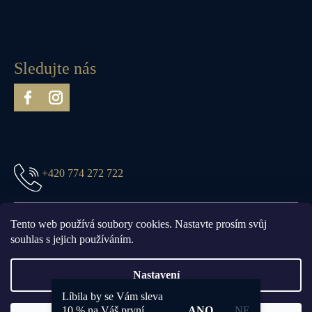
Sledujte nás
+420 774 272 722
prague@truefittandhill.cz
Tento web používá soubory cookies. Nastavte prosím svůj
souhlas s jejich používáním.
Nastavení
Líbila by se Vám sleva
Vytvořil Shoptet
10 % na Váš první
ANO
NE