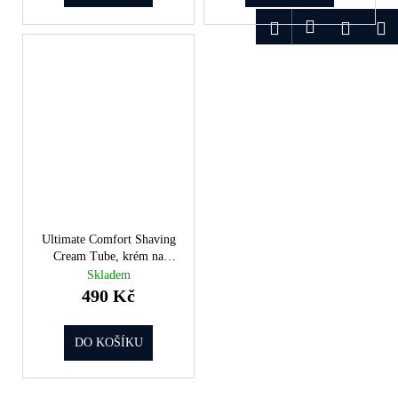
Přihlášení
Hledat
Nákup
M
košík
Ultimate Comfort Shaving
Cream Tube, krém na
holení (100 ml)
Skladem
490 Kč
DO KOŠÍKU