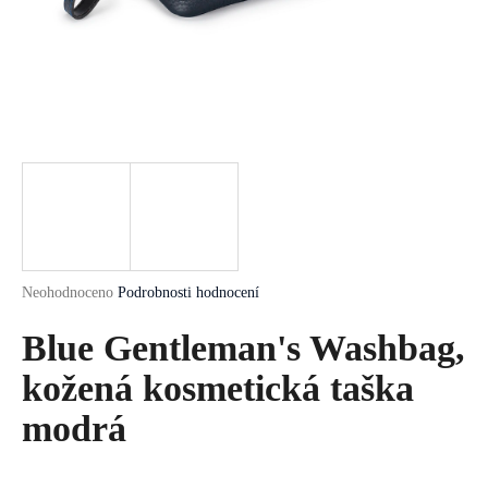
a
j
í
t
?
HLEDAT
Průměrné
Neohodnoceno
Podrobnosti hodnocení
hodnocení
produktu
Blue Gentleman's Washbag,
D
je
o
0,0
kožená kosmetická taška
p
z
5
modrá
o
hvězdiček.
r
u