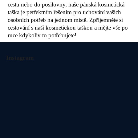
cestu nebo do posilovny, naše pánská kosmetická
taška je perfektním řešením pro uchování vašich
osobních potřeb na jednom místě. Zpříjemněte si
cestování s naší kosmetickou taškou a mějte vše po
ruce kdykoliv to potřebujete!
Z
á
Instagram
p
a
t
í