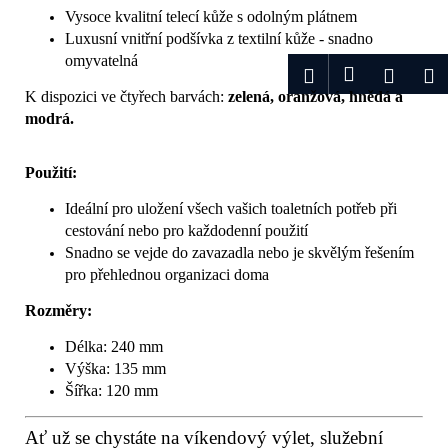
Vysoce kvalitní telecí kůže s odolným plátnem
Luxusní vnitřní podšívka z textilní kůže - snadno
omyvatelná
Přihlášení
Hledat
Nákup
M
K dispozici ve čtyřech barvách:
zelená, oranžová, hnědá a
košík
modrá.
Použití:
Ideální pro uložení všech vašich toaletních potřeb při
cestování nebo pro každodenní použití
Snadno se vejde do zavazadla nebo je skvělým řešením
pro přehlednou organizaci doma
Rozměry:
Délka: 240 mm
Výška: 135 mm
Šířka: 120 mm
Ať už se chystáte na víkendový výlet, služební