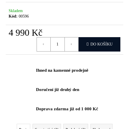
č
u
Skladem
j
Kód:
00596
e
m
4 990 Kč
e
Měrná
DO KOŠÍKU
cena:
Ihned na kamenné prodejně
Doručení již druhý den
Doprava zdarma již od 1 000 Kč