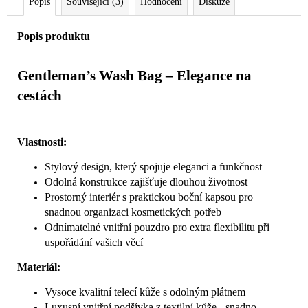
Popis
Související (3)
Hodnocení
Diskuze
Popis produktu
Gentleman’s Wash Bag – Elegance na
cestách
Vlastnosti:
Stylový design, který spojuje eleganci a funkčnost
Odolná konstrukce zajišťuje dlouhou životnost
Prostorný interiér s praktickou boční kapsou pro
snadnou organizaci kosmetických potřeb
Odnímatelné vnitřní pouzdro pro extra flexibilitu při
uspořádání vašich věcí
Materiál:
Vysoce kvalitní telecí kůže s odolným plátnem
Luxusní vnitřní podšívka z textilní kůže - snadno