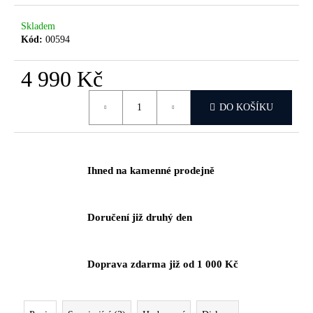
č
u
Skladem
j
Kód:
00594
e
m
4 990 Kč
e
Měrná
DO KOŠÍKU
cena:
Ihned na kamenné prodejně
Doručení již druhý den
Doprava zdarma již od 1 000 Kč