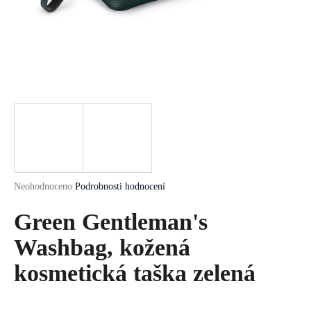
a
j
í
t
?
HLEDAT
Průměrné
Neohodnoceno
Podrobnosti hodnocení
hodnocení
produktu
Green Gentleman's
D
je
o
0,0
Washbag, kožená
p
z
5
kosmetická taška zelená
o
hvězdiček.
r
u