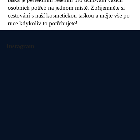
osobních potřeb na jednom místě. Zpříjemněte si
cestování s naší kosmetickou taškou a mějte vše po
ruce kdykoliv to potřebujete!
Z
á
Instagram
p
a
t
í