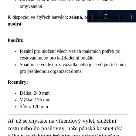
omyvatelná
Přihlášení
Hledat
Nákup
M
K dispozici ve čtyřech barvách:
zelená, oranžová, hnědá a
modrá.
košík
Použití:
Ideální pro uložení všech vašich toaletních potřeb při
cestování nebo pro každodenní použití
Snadno se vejde do zavazadla nebo je skvělým řešením
pro přehlednou organizaci doma
Rozměry:
Délka: 240 mm
Výška: 135 mm
Šířka: 120 mm
Ať už se chystáte na víkendový výlet, služební
cestu nebo do posilovny, naše pánská kosmetická
taška je perfektním řešením pro uchování vašich