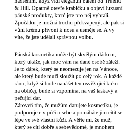
nadšením, když vidí elegantní balení od Truefitt
& Hill. Opatrně otevře krabičku a objeví luxusní
pánské produkty, které jste pro něj vybrali.
Zpočátku je možná trochu překvapený, ale pak si
vůni krému přivoní k nosu a usměje se. A vy
víte, že jste udělali správnou volbu.
Pánská kosmetika může být skvělým dárkem,
který ukáže, jak moc vám na dané osobě záleží.
Je to dárek, který se neomezuje jen na Vánoce,
ale který bude muži sloužit po celý rok. A každé
ráno, když si bude nanášet ten osvěžující krém
na obličej, bude si vzpomínat na váš laskavý a
pečující dar.
Zároveň tím, že mužům darujete kosmetiku, je
podporujete v péči o sebe a pomáháte jim cítit se
lépe ve své vlastní kůži. A věřte mi, že muž,
který se cítí dobře a sebevědomě, je mnohem