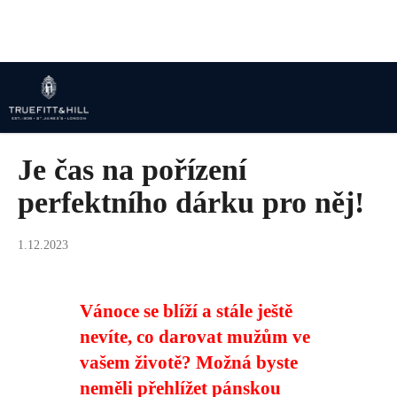
K
Přejít
na
o
obsah
Zpět
Zpět
š
í
C
k
o
p
Je čas na pořízení
o
t
perfektního dárku pro něj!
ř
e
1.12.2023
b
u
j
Vánoce se blíží a stále ještě
e
nevíte, co darovat mužům ve
t
vašem životě? Možná byste
e
neměli přehlížet pánskou
n