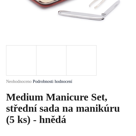
a
j
í
t
?
HLEDAT
Průměrné
Neohodnoceno
Podrobnosti hodnocení
hodnocení
produktu
Medium Manicure Set,
D
je
o
0,0
střední sada na manikúru
p
z
5
(5 ks) - hnědá
o
hvězdiček.
r
u