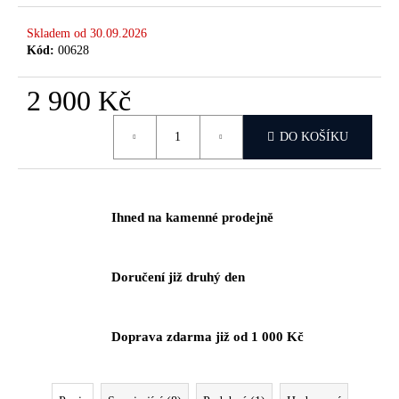
č
u
Skladem od 30.09.2026
j
Kód:
00628
e
m
2 900 Kč
e
Měrná
DO KOŠÍKU
cena:
Ihned na kamenné prodejně
Doručení již druhý den
Doprava zdarma již od 1 000 Kč