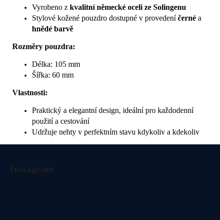
Vyrobeno z
kvalitní německé oceli ze Solingenu
Stylové kožené pouzdro dostupné v provedení
černé
a
hnědé barvě
Rozměry pouzdra:
Délka: 105 mm
Šířka: 60 mm
Vlastnosti:
Praktický a elegantní design, ideální pro každodenní
použití a cestování
Udržuje nehty v perfektním stavu kdykoliv a kdekoliv
Z
á
Instagram
p
a
t
í