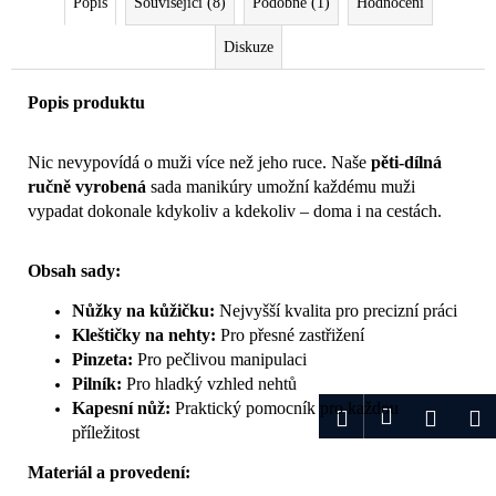
Popis
Související (8)
Podobné (1)
Hodnocení
Diskuze
Popis produktu
Nic nevypovídá o muži více než jeho ruce. Naše
pěti-dílná
ručně vyrobená
sada manikúry umožní každému muži
vypadat dokonale kdykoliv a kdekoliv – doma i na cestách.
Obsah sady:
Nůžky na kůžičku:
Nejvyšší kvalita pro precizní práci
Kleštičky na nehty:
Pro přesné zastřižení
Pinzeta:
Pro pečlivou manipulaci
Pilník:
Pro hladký vzhled nehtů
Kapesní nůž:
Praktický pomocník pro každou
Přihlášení
Hledat
Nákup
M
příležitost
košík
Materiál a provedení: