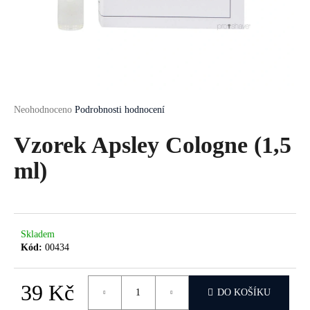
a
j
í
t
?
Průměrné
Neohodnoceno
Podrobnosti hodnocení
hodnocení
produktu
Vzorek Apsley Cologne (1,5
je
HLEDAT
0,0
ml)
z
5
hvězdiček.
D
Skladem
o
Kód:
00434
p
o
r
39 Kč
DO KOŠÍKU
u
Měrná