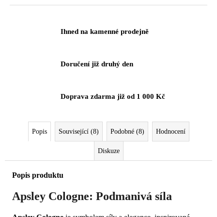
č
cena:
u
j
Ihned na kamenné prodejně
e
m
e
Doručení již druhý den
Doprava zdarma již od 1 000 Kč
Popis
Související (8)
Podobné (8)
Hodnocení
Diskuze
Popis produktu
Apsley Cologne: Podmanivá síla