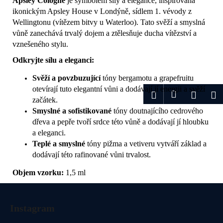
Apsley Cologne
je symbolem síly a elegance, inspirovaná
ikonickým Apsley House v Londýně, sídlem 1. vévody z
Wellingtonu (vítězem bitvy u Waterloo). Tato svěží a smyslná
vůně zanechává trvalý dojem a ztělesňuje ducha vítězství a
vznešeného stylu.
Odkryjte sílu a eleganci:
Svěží a povzbuzující
tóny bergamotu a grapefruitu
otevírají tuto elegantní vůni a dodávají jí energii a svěží
Přihlášení
Hledat
Nákup
M
začátek.
Smyslné a sofistikované
tóny doutnajícího cedrového
košík
dřeva a pepře tvoří srdce této vůně a dodávají jí hloubku
a eleganci.
Teplé a smyslné
tóny pižma a vetiveru vytváří základ a
dodávají této rafinované vůni trvalost.
Objem vzorku:
1,5 ml
Z
á
Instagram
p